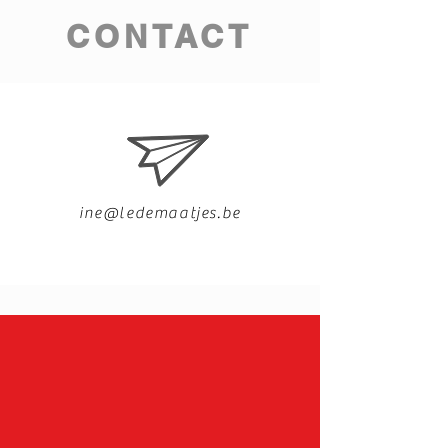
CONTACT
Indien je nog vragen zou hebben mag je
ons steeds vrijblijvend contacteren.
ine@ledemaatjes.be
Psychomotoriek