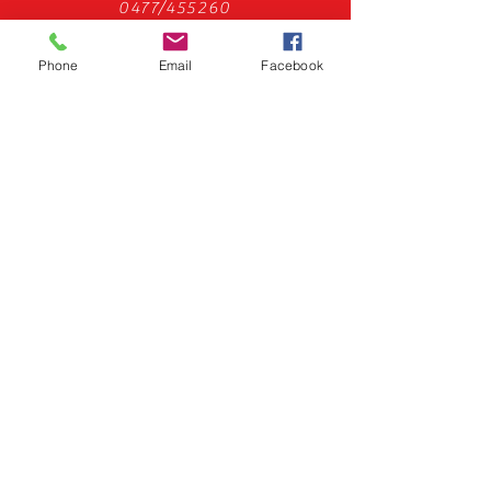
0477/455260
Phone
Email
Facebook
Onze facebook pagina
Waar vind je ons?