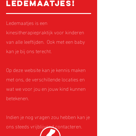
Ledemaatjes!
Ledemaatjes is een
kinesitherapiepraktijk voor kinderen
van alle leeftijden. Ook met een baby
kan je bij ons terecht
.
Op deze website kan je kennis maken
met ons, de verschillende locaties en
wat we voor jou en jouw kind kunnen
betekenen.
Indien je nog vragen zou hebben kan je
ons steeds vrijblijvend contacteren.