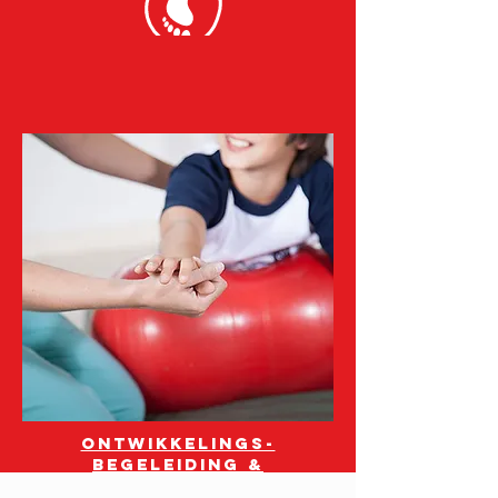
Ontwikkelings-
begeleiding &
neuromotoriek